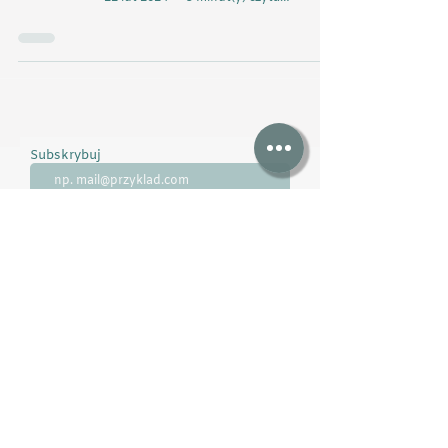
Subskrybuj
Dołącz
LUDZIE O MNIE
Chciałabym serdecznie podziękować Panu
Kapitanowi Arturowi Szklarzowi za kolejny
fantastyczny rejs. Dziękuję za ogromną porcję
wiedzy, którą dzielił się bardzo chętnie z załogą na
każdym kroku. Dziękuję za Jego cierpliwość,
spokój, a zarazem ogromne zaangażowanie.
Formuła rejsu, w którym Kapitan jest Twoim
dobrym duchem, podpowiadającym te lepsze
rozwiązania, sugerującym korzystniejsze warianty
trasy czy manewru jest nie do przecenienia.