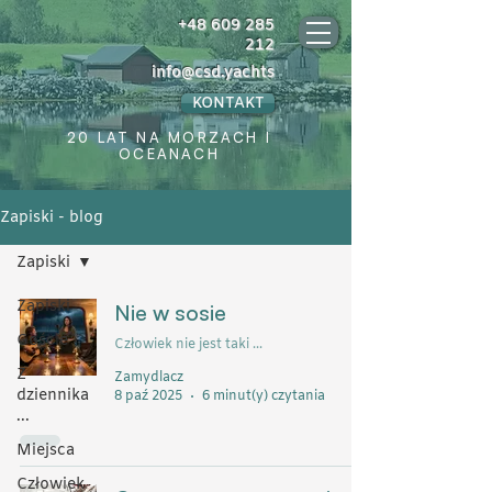
+48 609 285
212
info@csd.yachts
KONTAKT
20 LAT NA MORZACH I
OCEANACH
Zapiski - blog
Zapiski
Zapiski
Nie w sosie
Goście
Człowiek nie jest taki ...
Z
Zamydlacz
dziennika
8 paź 2025
6 minut(y) czytania
...
Miejsca
Człowiek