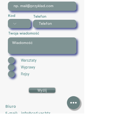
Kod
Telefon
Twoja wiadomość
Warsztaty
Wyprawy
Rejsy
Wyślij
Biuro
E-mail:
info@csd.yachts