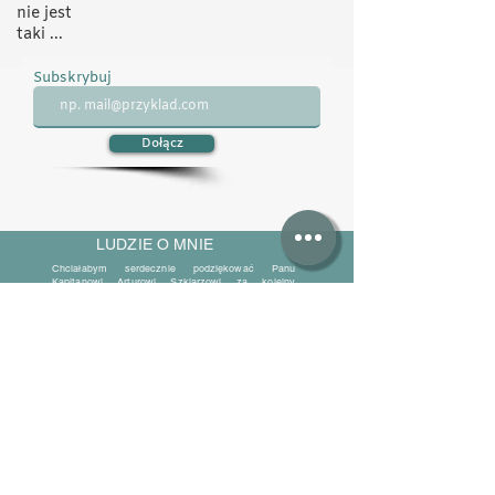
nie jest
taki ...
Subskrybuj
Dołącz
LUDZIE O MNIE
Chciałabym serdecznie podziękować Panu
Kapitanowi Arturowi Szklarzowi za kolejny
fantastyczny rejs. Dziękuję za ogromną porcję
wiedzy, którą dzielił się bardzo chętnie z załogą na
każdym kroku. Dziękuję za Jego cierpliwość,
spokój, a zarazem ogromne zaangażowanie.
Formuła rejsu, w którym Kapitan jest Twoim
dobrym duchem, podpowiadającym te lepsze
rozwiązania, sugerującym korzystniejsze warianty
trasy czy manewru jest nie do przecenienia.
Rejs z Arturem to połączenie nauki,
bezpieczeństwa na morzu w każdych warunkach z
dawką humoru, snucia wspólnych opowieści przy
stole i wspólnego śpiewania przy dźwiękach gitary.
Agnieszka