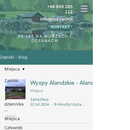
+48 609 285
212
info@csd.yachts
KONTAKT
20 LAT NA MORZACH I
OCEANACH
Zapiski - blog
Miejsca
Zapiski
Wyspy Alandzkie - Alandy
Goście
Miejsca
Z
Zamydlacz
dziennika
22 lut 2024
9 minut(y) czytania
...
Miejsca
Człowiek